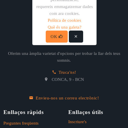
requereix emmagatzemar dades
com ara cookies.
Política de cookies
Què és una galeta?
OK
CataloniaHomes
Oferim una àmplia varietat d'opcions per trobar la llar dels teus
somnis.
Truca'ns!
CONCA, 9 - BCN
Envieu-nos un correu electrònic!
Enllaços ràpids
Enllaços útils
Inscriure's
Preguntes freqüents