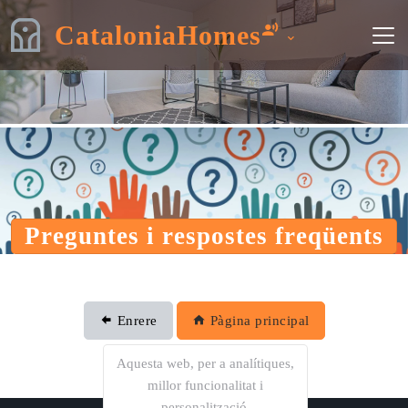
CataloniaHomes
Preguntes i respostes freqüents
Enrere
Pàgina principal
Aquesta web, per a analítiques,
millor funcionalitat i
personalització,