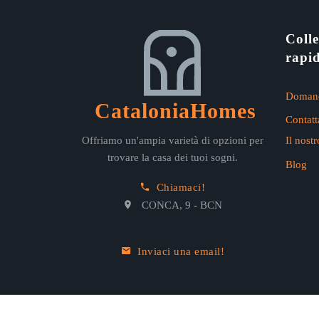
Coll
rapid
Domand
CataloniaHomes
Contatt
Il nost
Offriamo un'ampia varietà di opzioni per
trovare la casa dei tuoi sogni.
Blog
Chiamaci!
CONCA, 9 - BCN
Inviaci una email!