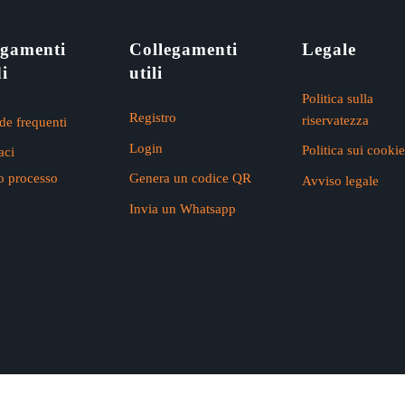
egamenti
Collegamenti
Legale
i
utili
Politica sulla
Registro
riservatezza
e frequenti
Login
Politica sui cooki
aci
ro processo
Genera un codice QR
Avviso legale
Invia un Whatsapp