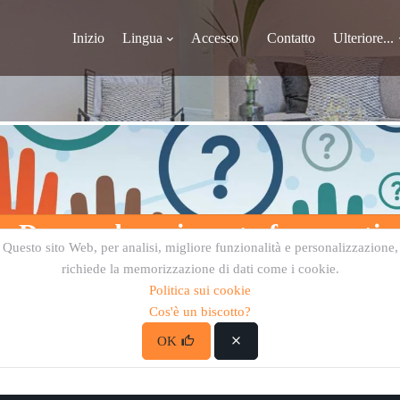
Inizio
Lingua
Accesso
Contatto
Ulteriore...
Domande e risposte frequenti
Questo sito Web, per analisi, migliore funzionalità e personalizzazione,
richiede la memorizzazione di dati come i cookie.
Politica sui cookie
Cos'è un biscotto?
Indietro
Pagina iniziale
OK