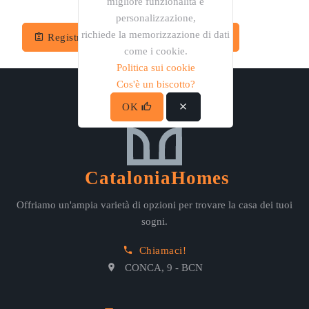
migliore funzionalità e
personalizzazione,
richiede la memorizzazione di dati
Registro
Recupera la password
come i cookie.
Politica sui cookie
Cos'è un biscotto?
OK
CataloniaHomes
Offriamo un'ampia varietà di opzioni per trovare la casa dei tuoi
sogni.
Chiamaci!
CONCA, 9 - BCN