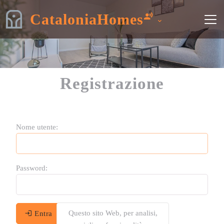
CataloniaHomes
Registrazione
Nome utente:
Password:
Questo sito Web, per analisi,
Entra