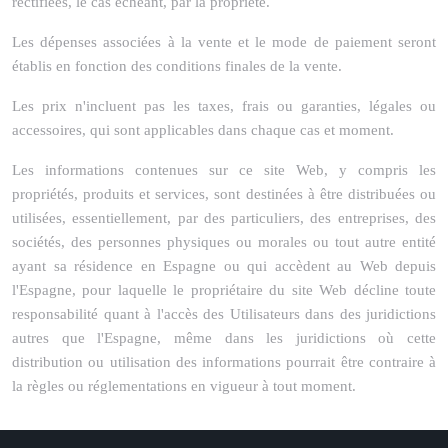
rectifiées, le cas échéant, par la propriété.
Les dépenses associées à la vente et le mode de paiement seront
établis en fonction des conditions finales de la vente.
Les prix n'incluent pas les taxes, frais ou garanties, légales ou
accessoires, qui sont applicables dans chaque cas et moment.
Les informations contenues sur ce site Web, y compris les
propriétés, produits et services, sont destinées à être distribuées ou
utilisées, essentiellement, par des particuliers, des entreprises, des
sociétés, des personnes physiques ou morales ou tout autre entité
ayant sa résidence en Espagne ou qui accèdent au Web depuis
l'Espagne, pour laquelle le propriétaire du site Web décline toute
responsabilité quant à l'accès des Utilisateurs dans des juridictions
autres que l'Espagne, même dans les juridictions où cette
distribution ou utilisation des informations pourrait être contraire à
la règles ou réglementations en vigueur à tout moment.