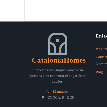
Enla
Pregunt
Contác
CataloniaHomes
Nuestr
Ofrecemos una amplia variedad de
Blog
opciones para encontrar el hogar de tus
sueños.
¡Llámanos!
CONCA, 9 - BCN