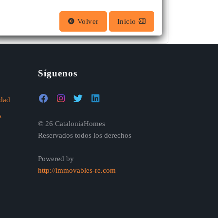
Volver
Inicio
Síguenos
idad
s
© 26 CataloniaHomes
Reservados todos los derechos
Powered by
http://immovables-re.com