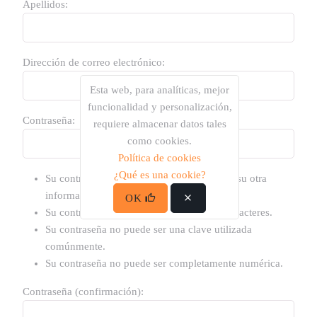
Apellidos:
Dirección de correo electrónico:
Esta web, para analíticas, mejor
funcionalidad y personalización,
Contraseña:
requiere almacenar datos tales
como cookies.
Política de cookies
¿Qué es una cookie?
Su contraseña no puede asemejarse tanto a su otra
información personal.
OK
Su contraseña debe contener al menos 8 caracteres.
Su contraseña no puede ser una clave utilizada
comúnmente.
Su contraseña no puede ser completamente numérica.
Contraseña (confirmación):