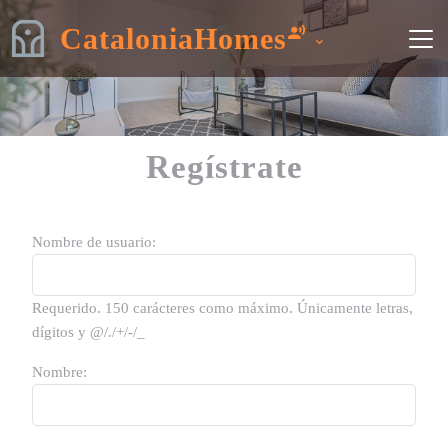
CataloniaHomes
Regístrate
Nombre de usuario:
Requerido. 150 carácteres como máximo. Únicamente letras,
dígitos y @/./+/-/_
Nombre: