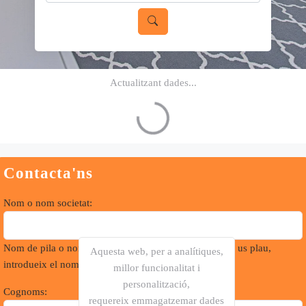
Actualitzant dades...
Contacta'ns
Nom o nom societat:
Nom de pila o nom de la societat. Si és una societat, si us plau,
Aquesta web, per a analítiques,
introdueix el nom complet
millor funcionalitat i
personalització,
Cognoms:
requereix emmagatzemar dades