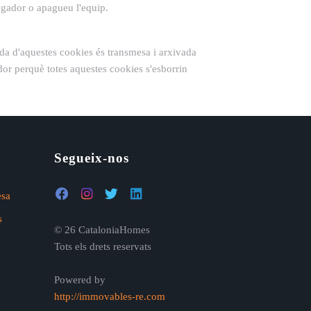
egador o apagueu l'equip.
lida d'aquestes cookies és transmesa i arxivada
dor perquè totes aquestes cookies s'esborrin
Segueix-nos
esa
s
© 26 CataloniaHomes
Tots els drets reservats
Powered by
http://immovables-re.com