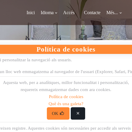
Inici
Idioma
Accés
Contacte
Més...
Política de cookies
 i personalitzar la navegació als usuaris.
d'un lloc web emmagatzema al navegador de l'usuari (Explorer, Safari, Fire
t usuari i establir les seves preferències de navegació o dades que l'usuar
Aquesta web, per a analítiques, millor funcionalitat i personalització,
requereix emmagatzemar dades com ara cookies.
Política de cookies
s i recordar per on es troba l'usuari quan navega pel lloc web
.
Què és una galeta?
cert període de temps.
OK
ereixen registre. Aquestes cookies són necessàries per accedir als servei