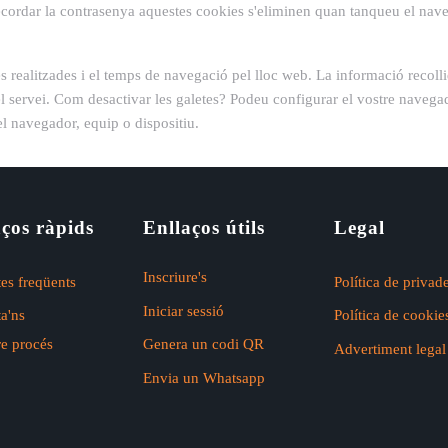
 recordar la contrasenya aquestes cookies s'eliminen quan tanqueu el nav
sites realitzades i el temps de navegació pel lloc web. La informació recol
el servei. Com desactivar les galetes? Podeu configurar el vostre navega
 navegador, equip o dispositiu.
ços ràpids
Enllaços útils
Legal
Inscriure's
es freqüents
Política de privad
Iniciar sessió
a'ns
Política de cookie
re procés
Genera un codi QR
Advertiment legal
Envia un Whatsapp