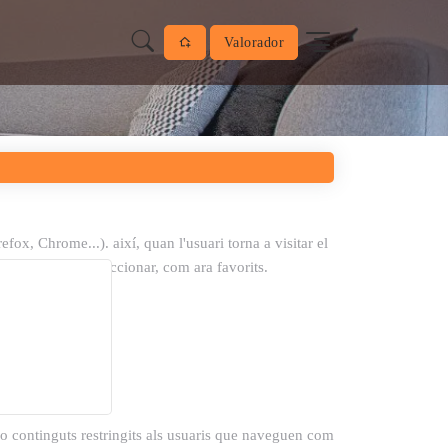
Valorador
fox, Chrome...). així, quan l'usuari torna a visitar el
i hagi decidit seleccionar, com ara favorits.
s o continguts restringits als usuaris que naveguen com