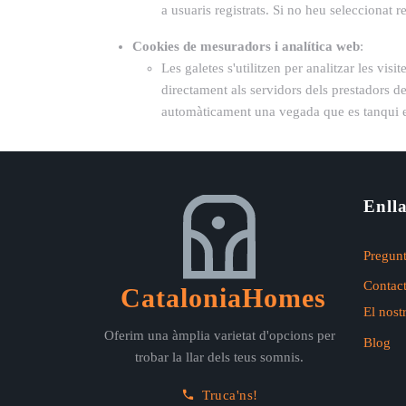
a usuaris registrats. Si no heu seleccionat
Cookies de mesuradors i analítica web
:
Les galetes s'utilitzen per analitzar les vi
directament als servidors dels prestadors d
automàticament una vegada que es tanqui el
Enlla
Pregunt
Contact
CataloniaHomes
El nost
Oferim una àmplia varietat d'opcions per
Blog
trobar la llar dels teus somnis.
Truca'ns!